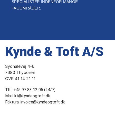
SPECIALISTER INDENFOR MANGE
FAGOMRÅDER.
Kynde & Toft A/S
Sydhalevej 4-6
7680 Thyborøn
CVR 41 14 21 11
Tlf.: +45 97 83 12 05 (24/7)
Mail: kt@kyndeogtoft.dk
Faktura: invoice@kyndeogtoft.dk