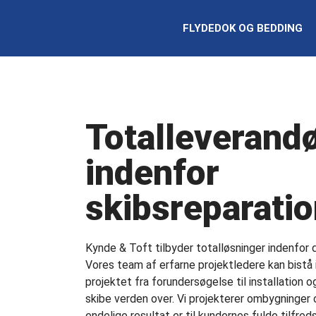
FLYDEDOK OG BEDDING
Totalleverand
indenfor
skibsreparati
Kynde & Toft tilbyder totalløsninger indenfor
Vores team af erfarne projektledere kan bistå i
projektet fra forundersøgelse til installation o
skibe verden over. Vi projekterer ombygninger 
endelige resultat er til kundernes fulde tilfre