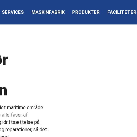
SERVICES
MASKINFABRIK
PRODUKTER
FACILITETER
ør
on
 det maritime område.
 alle faser af
g idriftsættelse på
og reparationer, så det
dshed.